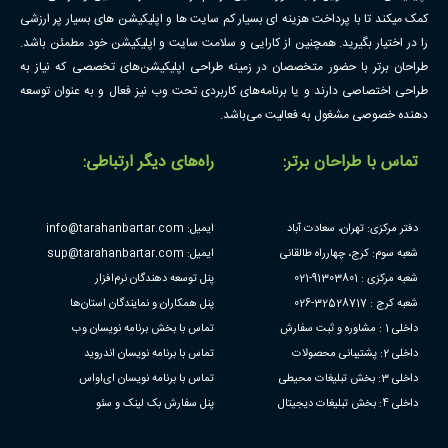
کمک میکند تا با پرداخت هزینه ای بسیار کم سایت ها و اپلیکیشن های بسیار پر ارزشی
را در اختیار بگیرید. همچنین از کارایی و سلامت سایت و اپلیکیشن خود مطمئن باشد.
طراحان برتر با حضور متخصصان در زمینه طراحی اپلیکیشن‌های تخصصی که نیاز به
طراحی اختصاصی دارند و یا برنامه‌های کاربردی تحت وب نیز فعال و به عنوان توسعه
دهنده خصوصی مشغول به فعالیت می‌باشد.
تماس با طراحان برتر:
راه‌های دیگر ارتباطی:
دفتر مرکزی: تهران، سعادت آباد
ایمیل: info@tarahanbartar.com
شعبه سوم: کرج، چهارراه طالقانی
ایمیل: sup@tarahanbartar.com
شعبه مرکزی : 91303801-021
پنل توسعه دهندگان نرم‌افزار
شعبه کرج : 32528717-026
پنل همکاران و نمایندگان استان‌ها
داخلی 1 : مشاوره و ثبت سفارش
تماس با بخش برنامه نویسان وب
داخلی 2: پشتیبانی محصولات
تماس با برنامه نویسان اندروید
داخلی 3: بخش تبلیغات محیطی
تماس با برنامه نویسان ای‌او‌اس
داخلی 4: بخش تبلیغات دیجیتال
پنل سفارش بک لینک و سئو