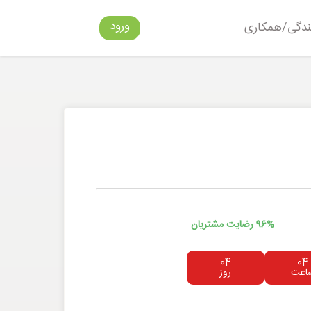
ورود
ندگی/همکاری
96% رضایت مشتریان
04
04
اعت
روز