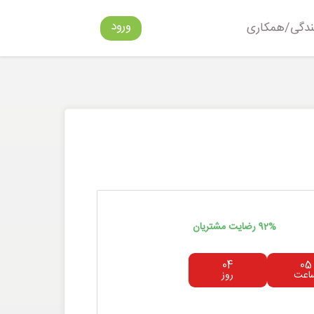
ورود
ندگی/همکاری
92% رضایت مشتریان
04
05
اعت
روز