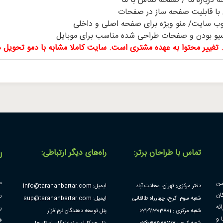
 با قابلیت صفحه ساز در صفحات
ب سایت/ منو ویژه برای صفحه اصلی و داخلی
سیو بودن و صفحات طراحی شده مناسب برای موبایل
غییر محتوا به عهده مشتری است. سایت کاملا مشابه با دمو تحویل د
تماس با طراحان برتر:
راه‌های دیگر ارتباطی:
ل
شن
س
دفتر مرکزی: تهران، سعادت آباد
ایمیل: info@tarahanbartar.com
ان
ر
شعبه سوم: کرج، چهارراه طالقانی
ایمیل: sup@tarahanbartar.com
ئه
ر
شعبه مرکزی : 91303801-021
پنل توسعه دهندگان نرم‌افزار
 و
ف