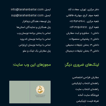
دفتر مرکزی: تهران، سعادت آباد
ایمیل: info@tarahanbartar.com
شعبه سوم: کرج، چهارراه طالقانی
ایمیل: sup@tarahanbartar.com
شعبه مرکزی : 91303801-021
پنل توسعه دهندگان نرم‌افزار
شعبه کرج : 32528717-026
پنل همکاران و نمایندگان استان‌ها
داخلی 1 : مشاوره و ثبت سفارش
تماس با بخش برنامه نویسان وب
داخلی 2: پشتیبانی محصولات
تماس با برنامه نویسان اندروید
داخلی 3: بخش تبلیغات محیطی
تماس با برنامه نویسان ای‌او‌اس
داخلی 4: بخش تبلیغات دیجیتال
پنل سفارش بک لینک و سئو
لینک‌های ضروری دیگر:
مجوز‌های این وب سایت:
سفارش طراحی اختصاصی
راهنمای انتخاب اپلیکیشن
راهنمای انتخاب سایت
فروشگاه سایت آماده
تعرفه قیمت اپلیکیشن