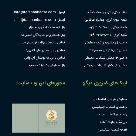
دفتر مرکزی: تهران، سعادت آباد
ایمیل: info@tarahanbartar.com
شعبه سوم: کرج، چهارراه طالقانی
ایمیل: sup@tarahanbartar.com
شعبه مرکزی : 91303801-021
پنل توسعه دهندگان نرم‌افزار
شعبه کرج : 32528717-026
پنل همکاران و نمایندگان استان‌ها
داخلی 1 : مشاوره و ثبت سفارش
تماس با بخش برنامه نویسان وب
داخلی 2: پشتیبانی محصولات
تماس با برنامه نویسان اندروید
داخلی 3: بخش تبلیغات محیطی
تماس با برنامه نویسان ای‌او‌اس
داخلی 4: بخش تبلیغات دیجیتال
پنل سفارش بک لینک و سئو
لینک‌های ضروری دیگر:
مجوز‌های این وب سایت:
سفارش طراحی اختصاصی
راهنمای انتخاب اپلیکیشن
راهنمای انتخاب سایت
فروشگاه سایت آماده
تعرفه قیمت اپلیکیشن