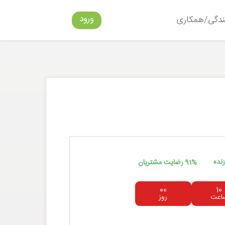
ورود
ندگی/همکاری
نده
91% رضایت مشتریان
00
10
اعت
روز