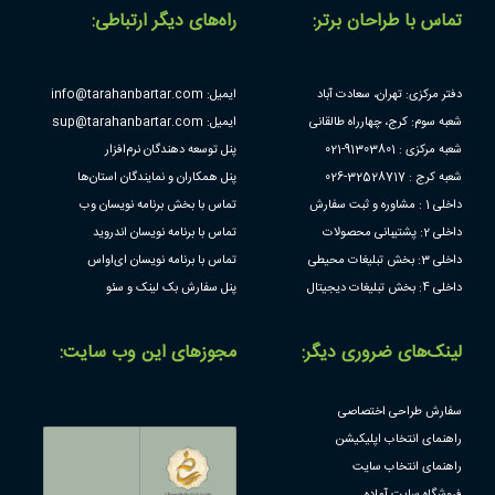
تماس با طراحان برتر:
راه‌های دیگر ارتباطی:
دفتر مرکزی: تهران، سعادت آباد
ایمیل: info@tarahanbartar.com
شعبه سوم: کرج، چهارراه طالقانی
ایمیل: sup@tarahanbartar.com
شعبه مرکزی : 91303801-021
پنل توسعه دهندگان نرم‌افزار
شعبه کرج : 32528717-026
پنل همکاران و نمایندگان استان‌ها
داخلی 1 : مشاوره و ثبت سفارش
تماس با بخش برنامه نویسان وب
داخلی 2: پشتیبانی محصولات
تماس با برنامه نویسان اندروید
داخلی 3: بخش تبلیغات محیطی
تماس با برنامه نویسان ای‌او‌اس
داخلی 4: بخش تبلیغات دیجیتال
پنل سفارش بک لینک و سئو
لینک‌های ضروری دیگر:
مجوز‌های این وب سایت:
سفارش طراحی اختصاصی
راهنمای انتخاب اپلیکیشن
راهنمای انتخاب سایت