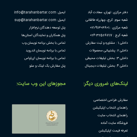
دفتر مرکزی: تهران، سعادت آباد
ایمیل: info@tarahanbartar.com
شعبه سوم: کرج، چهارراه طالقانی
ایمیل: sup@tarahanbartar.com
شعبه مرکزی : 91303801-021
پنل توسعه دهندگان نرم‌افزار
شعبه کرج : 32528717-026
پنل همکاران و نمایندگان استان‌ها
داخلی 1 : مشاوره و ثبت سفارش
تماس با بخش برنامه نویسان وب
داخلی 2: پشتیبانی محصولات
تماس با برنامه نویسان اندروید
داخلی 3: بخش تبلیغات محیطی
تماس با برنامه نویسان ای‌او‌اس
داخلی 4: بخش تبلیغات دیجیتال
پنل سفارش بک لینک و سئو
لینک‌های ضروری دیگر:
مجوز‌های این وب سایت:
سفارش طراحی اختصاصی
راهنمای انتخاب اپلیکیشن
راهنمای انتخاب سایت
فروشگاه سایت آماده
تعرفه قیمت اپلیکیشن