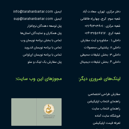
دفتر مرکزی: تهران، سعادت آباد
ایمیل: info@tarahanbartar.com
شعبه سوم: کرج، چهارراه طالقانی
ایمیل: sup@tarahanbartar.com
شعبه مرکزی : 91303801-021
پنل توسعه دهندگان نرم‌افزار
شعبه کرج : 32528717-026
پنل همکاران و نمایندگان استان‌ها
داخلی 1 : مشاوره و ثبت سفارش
تماس با بخش برنامه نویسان وب
داخلی 2: پشتیبانی محصولات
تماس با برنامه نویسان اندروید
داخلی 3: بخش تبلیغات محیطی
تماس با برنامه نویسان ای‌او‌اس
داخلی 4: بخش تبلیغات دیجیتال
پنل سفارش بک لینک و سئو
لینک‌های ضروری دیگر:
مجوز‌های این وب سایت:
سفارش طراحی اختصاصی
راهنمای انتخاب اپلیکیشن
راهنمای انتخاب سایت
فروشگاه سایت آماده
تعرفه قیمت اپلیکیشن