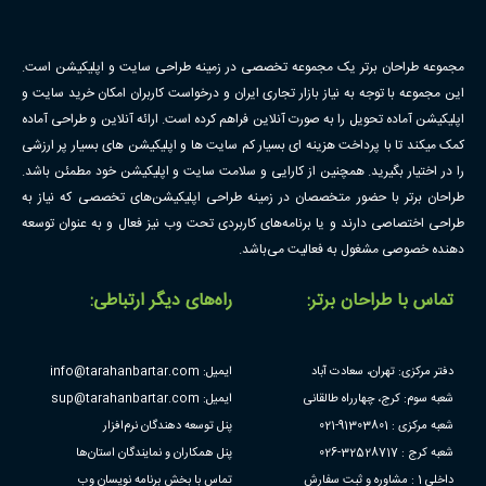
مجموعه طراحان برتر یک مجموعه تخصصی در زمینه طراحی سایت و اپلیکیشن است.
این مجموعه با توجه به نیاز بازار تجاری ایران و درخواست کاربران امکان خرید سایت و
اپلیکیشن آماده تحویل را به صورت آنلاین فراهم کرده است. ارائه آنلاین و طراحی آماده
کمک میکند تا با پرداخت هزینه ای بسیار کم سایت ها و اپلیکیشن های بسیار پر ارزشی
را در اختیار بگیرید. همچنین از کارایی و سلامت سایت و اپلیکیشن خود مطمئن باشد.
طراحان برتر با حضور متخصصان در زمینه طراحی اپلیکیشن‌های تخصصی که نیاز به
طراحی اختصاصی دارند و یا برنامه‌های کاربردی تحت وب نیز فعال و به عنوان توسعه
دهنده خصوصی مشغول به فعالیت می‌باشد.
تماس با طراحان برتر:
راه‌های دیگر ارتباطی:
دفتر مرکزی: تهران، سعادت آباد
ایمیل: info@tarahanbartar.com
شعبه سوم: کرج، چهارراه طالقانی
ایمیل: sup@tarahanbartar.com
شعبه مرکزی : 91303801-021
پنل توسعه دهندگان نرم‌افزار
شعبه کرج : 32528717-026
پنل همکاران و نمایندگان استان‌ها
داخلی 1 : مشاوره و ثبت سفارش
تماس با بخش برنامه نویسان وب