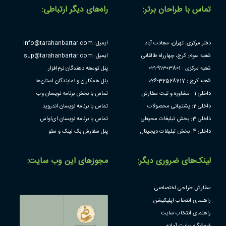
تماس با طراحان برتر:
راه‌های دیگر ارتباطی:
دفتر مرکزی: تهران، سعادت آباد
ایمیل: info@tarahanbartar.com
شعبه سوم: کرج، چهارراه طالقانی
ایمیل: sup@tarahanbartar.com
شعبه مرکزی : 91303801-021
پنل توسعه دهندگان نرم‌افزار
شعبه کرج : 32528717-026
پنل همکاران و نمایندگان استان‌ها
داخلی 1 : مشاوره و ثبت سفارش
تماس با بخش برنامه نویسان وب
داخلی 2: پشتیبانی محصولات
تماس با برنامه نویسان اندروید
داخلی 3: بخش تبلیغات محیطی
تماس با برنامه نویسان ای‌او‌اس
داخلی 4: بخش تبلیغات دیجیتال
پنل سفارش بک لینک و سئو
لینک‌های ضروری دیگر:
مجوز‌های این وب سایت:
سفارش طراحی اختصاصی
راهنمای انتخاب اپلیکیشن
راهنمای انتخاب سایت