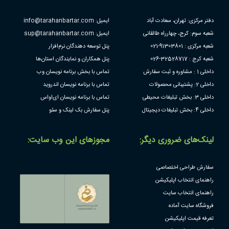
دفتر مرکزی: تهران، سعادت آباد
ایمیل: info@tarahanbartar.com
شعبه سوم: کرج، چهارراه طالقانی
ایمیل: sup@tarahanbartar.com
شعبه مرکزی : 91303801-021
پنل توسعه دهندگان نرم‌افزار
شعبه کرج : 32528717-026
پنل همکاران و نمایندگان استان‌ها
داخلی 1 : مشاوره و ثبت سفارش
تماس با بخش برنامه نویسان وب
داخلی 2: پشتیبانی محصولات
تماس با برنامه نویسان اندروید
داخلی 3: بخش تبلیغات محیطی
تماس با برنامه نویسان ای‌او‌اس
داخلی 4: بخش تبلیغات دیجیتال
پنل سفارش بک لینک و سئو
لینک‌های ضروری دیگر:
مجوز‌های این وب سایت:
سفارش طراحی اختصاصی
راهنمای انتخاب اپلیکیشن
راهنمای انتخاب سایت
فروشگاه سایت آماده
تعرفه قیمت اپلیکیشن