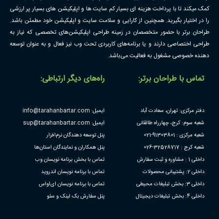
کمک میکند تا با پرداخت هزینه ای بسیار کم سایت ها و اپلیکیشن های بسیار پر ارزشی
را در اختیار بگیرید. همچنین از کارایی و سلامت سایت و اپلیکیشن خود مطمئن باشد.
طراحان برتر با حضور متخصصان در زمینه طراحی اپلیکیشن‌های تخصصی که نیاز به
طراحی اختصاصی دارند و یا برنامه‌های کاربردی تحت وب نیز فعال و به عنوان توسعه
دهنده خصوصی مشغول به فعالیت می‌باشد.
تماس با طراحان برتر:
راه‌های دیگر ارتباطی:
دفتر مرکزی: تهران، سعادت آباد
ایمیل: info@tarahanbartar.com
شعبه سوم: کرج، چهارراه طالقانی
ایمیل: sup@tarahanbartar.com
شعبه مرکزی : 91303801-021
پنل توسعه دهندگان نرم‌افزار
شعبه کرج : 32528717-026
پنل همکاران و نمایندگان استان‌ها
داخلی 1 : مشاوره و ثبت سفارش
تماس با بخش برنامه نویسان وب
داخلی 2: پشتیبانی محصولات
تماس با برنامه نویسان اندروید
داخلی 3: بخش تبلیغات محیطی
تماس با برنامه نویسان ای‌او‌اس
داخلی 4: بخش تبلیغات دیجیتال
پنل سفارش بک لینک و سئو