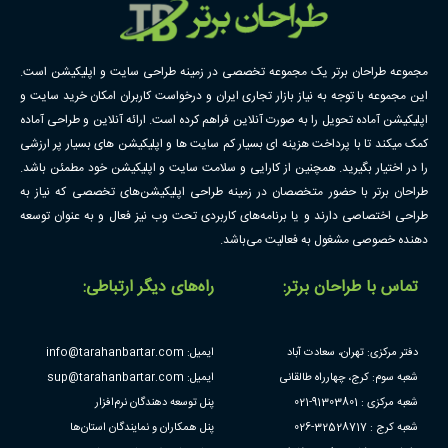
مجموعه طراحان برتر یک مجموعه تخصصی در زمینه طراحی سایت و اپلیکیشن است.
این مجموعه با توجه به نیاز بازار تجاری ایران و درخواست کاربران امکان خرید سایت و
اپلیکیشن آماده تحویل را به صورت آنلاین فراهم کرده است. ارائه آنلاین و طراحی آماده
کمک میکند تا با پرداخت هزینه ای بسیار کم سایت ها و اپلیکیشن های بسیار پر ارزشی
را در اختیار بگیرید. همچنین از کارایی و سلامت سایت و اپلیکیشن خود مطمئن باشد.
طراحان برتر با حضور متخصصان در زمینه طراحی اپلیکیشن‌های تخصصی که نیاز به
طراحی اختصاصی دارند و یا برنامه‌های کاربردی تحت وب نیز فعال و به عنوان توسعه
دهنده خصوصی مشغول به فعالیت می‌باشد.
تماس با طراحان برتر:
راه‌های دیگر ارتباطی:
دفتر مرکزی: تهران، سعادت آباد
ایمیل: info@tarahanbartar.com
شعبه سوم: کرج، چهارراه طالقانی
ایمیل: sup@tarahanbartar.com
شعبه مرکزی : 91303801-021
پنل توسعه دهندگان نرم‌افزار
شعبه کرج : 32528717-026
پنل همکاران و نمایندگان استان‌ها