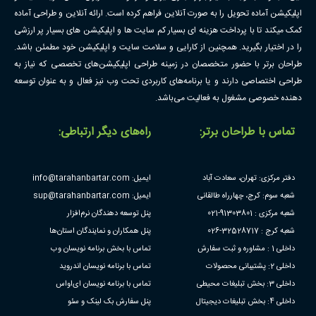
اپلیکیشن آماده تحویل را به صورت آنلاین فراهم کرده است. ارائه آنلاین و طراحی آماده
کمک میکند تا با پرداخت هزینه ای بسیار کم سایت ها و اپلیکیشن های بسیار پر ارزشی
را در اختیار بگیرید. همچنین از کارایی و سلامت سایت و اپلیکیشن خود مطمئن باشد.
طراحان برتر با حضور متخصصان در زمینه طراحی اپلیکیشن‌های تخصصی که نیاز به
طراحی اختصاصی دارند و یا برنامه‌های کاربردی تحت وب نیز فعال و به عنوان توسعه
دهنده خصوصی مشغول به فعالیت می‌باشد.
تماس با طراحان برتر:
راه‌های دیگر ارتباطی:
دفتر مرکزی: تهران، سعادت آباد
ایمیل: info@tarahanbartar.com
شعبه سوم: کرج، چهارراه طالقانی
ایمیل: sup@tarahanbartar.com
شعبه مرکزی : 91303801-021
پنل توسعه دهندگان نرم‌افزار
شعبه کرج : 32528717-026
پنل همکاران و نمایندگان استان‌ها
داخلی 1 : مشاوره و ثبت سفارش
تماس با بخش برنامه نویسان وب
داخلی 2: پشتیبانی محصولات
تماس با برنامه نویسان اندروید
داخلی 3: بخش تبلیغات محیطی
تماس با برنامه نویسان ای‌او‌اس
داخلی 4: بخش تبلیغات دیجیتال
پنل سفارش بک لینک و سئو