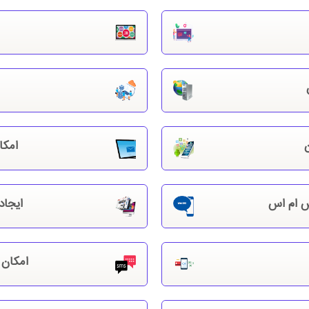
ن
6 ماه پشتیبانی رایگ
ن
امکا
س ام اس
ایجاد 
امکان ای