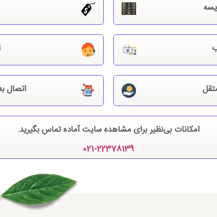
یسه
ب
ا
تقل
اتصال ب
امکانات بی‌نظیر برای مشاهده سایت آماده تماس بگیرید.
021-22378139