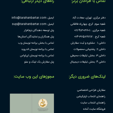
تماس با طراحان برتر:
راه‌های دیگر ارتباطی:
دفتر مرکزی: تهران، سعادت آباد
ایمیل: info@tarahanbartar.com
شعبه سوم: کرج، چهارراه طالقانی
ایمیل: sup@tarahanbartar.com
شعبه مرکزی : 91303801-021
پنل توسعه دهندگان نرم‌افزار
شعبه کرج : 32528717-026
پنل همکاران و نمایندگان استان‌ها
داخلی 1 : مشاوره و ثبت سفارش
تماس با بخش برنامه نویسان وب
داخلی 2: پشتیبانی محصولات
تماس با برنامه نویسان اندروید
داخلی 3: بخش تبلیغات محیطی
تماس با برنامه نویسان ای‌او‌اس
داخلی 4: بخش تبلیغات دیجیتال
پنل سفارش بک لینک و سئو
لینک‌های ضروری دیگر:
مجوز‌های این وب سایت:
سفارش طراحی اختصاصی
راهنمای انتخاب اپلیکیشن
راهنمای انتخاب سایت
فروشگاه سایت آماده