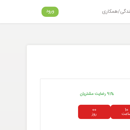
ورود
ندگی/همکاری
91% رضایت مشتریان
00
10
اعت
روز