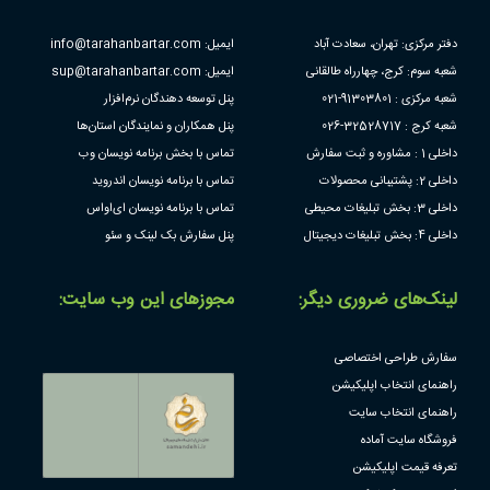
دفتر مرکزی: تهران، سعادت آباد
ایمیل: info@tarahanbartar.com
شعبه سوم: کرج، چهارراه طالقانی
ایمیل: sup@tarahanbartar.com
شعبه مرکزی : 91303801-021
پنل توسعه دهندگان نرم‌افزار
شعبه کرج : 32528717-026
پنل همکاران و نمایندگان استان‌ها
داخلی 1 : مشاوره و ثبت سفارش
تماس با بخش برنامه نویسان وب
داخلی 2: پشتیبانی محصولات
تماس با برنامه نویسان اندروید
داخلی 3: بخش تبلیغات محیطی
تماس با برنامه نویسان ای‌او‌اس
داخلی 4: بخش تبلیغات دیجیتال
پنل سفارش بک لینک و سئو
لینک‌های ضروری دیگر:
مجوز‌های این وب سایت:
سفارش طراحی اختصاصی
راهنمای انتخاب اپلیکیشن
راهنمای انتخاب سایت
فروشگاه سایت آماده
تعرفه قیمت اپلیکیشن