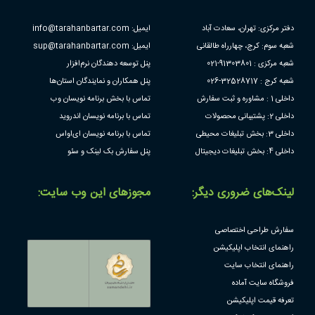
دفتر مرکزی: تهران، سعادت آباد
ایمیل: info@tarahanbartar.com
شعبه سوم: کرج، چهارراه طالقانی
ایمیل: sup@tarahanbartar.com
شعبه مرکزی : 91303801-021
پنل توسعه دهندگان نرم‌افزار
شعبه کرج : 32528717-026
پنل همکاران و نمایندگان استان‌ها
داخلی 1 : مشاوره و ثبت سفارش
تماس با بخش برنامه نویسان وب
داخلی 2: پشتیبانی محصولات
تماس با برنامه نویسان اندروید
داخلی 3: بخش تبلیغات محیطی
تماس با برنامه نویسان ای‌او‌اس
داخلی 4: بخش تبلیغات دیجیتال
پنل سفارش بک لینک و سئو
لینک‌های ضروری دیگر:
مجوز‌های این وب سایت:
سفارش طراحی اختصاصی
راهنمای انتخاب اپلیکیشن
راهنمای انتخاب سایت
فروشگاه سایت آماده
تعرفه قیمت اپلیکیشن