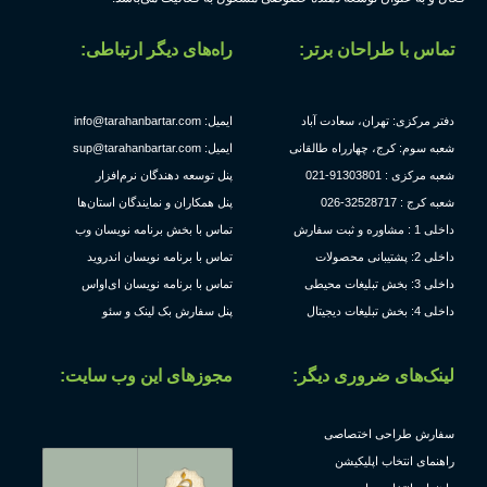
تماس با طراحان برتر:
راه‌های دیگر ارتباطی:
دفتر مرکزی: تهران، سعادت آباد
ایمیل: info@tarahanbartar.com
شعبه سوم: کرج، چهارراه طالقانی
ایمیل: sup@tarahanbartar.com
شعبه مرکزی : 91303801-021
پنل توسعه دهندگان نرم‌افزار
شعبه کرج : 32528717-026
پنل همکاران و نمایندگان استان‌ها
داخلی 1 : مشاوره و ثبت سفارش
تماس با بخش برنامه نویسان وب
داخلی 2: پشتیبانی محصولات
تماس با برنامه نویسان اندروید
داخلی 3: بخش تبلیغات محیطی
تماس با برنامه نویسان ای‌او‌اس
داخلی 4: بخش تبلیغات دیجیتال
پنل سفارش بک لینک و سئو
لینک‌های ضروری دیگر:
مجوز‌های این وب سایت:
سفارش طراحی اختصاصی
راهنمای انتخاب اپلیکیشن