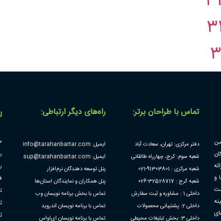
تماس با طراحان برتر:
راه‌های دیگر ارتباطی:
ل
شن
س
دفتر مرکزی: تهران، سعادت آباد
ایمیل: info@tarahanbartar.com
ان
ر
شعبه سوم: کرج، چهارراه طالقانی
ایمیل: sup@tarahanbartar.com
ئه
ر
شعبه مرکزی : 91303801-021
پنل توسعه دهندگان نرم‌افزار
 و
ف
شعبه کرج : 32528717-026
پنل همکاران و نمایندگان استان‌ها
مت
ت
داخلی 1 : مشاوره و ثبت سفارش
تماس با بخش برنامه نویسان وب
نه
ث
داخلی 2: پشتیبانی محصولات
تماس با برنامه نویسان اندروید
ای
ث
داخلی 3: بخش تبلیغات محیطی
تماس با برنامه نویسان ای‌او‌اس