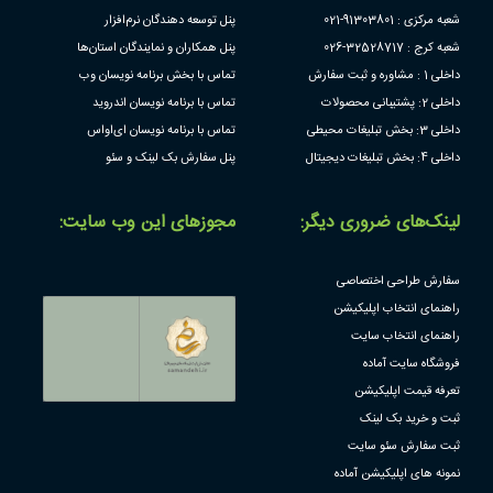
شعبه مرکزی : 91303801-021
پنل توسعه دهندگان نرم‌افزار
شعبه کرج : 32528717-026
پنل همکاران و نمایندگان استان‌ها
داخلی 1 : مشاوره و ثبت سفارش
تماس با بخش برنامه نویسان وب
داخلی 2: پشتیبانی محصولات
تماس با برنامه نویسان اندروید
داخلی 3: بخش تبلیغات محیطی
تماس با برنامه نویسان ای‌او‌اس
داخلی 4: بخش تبلیغات دیجیتال
پنل سفارش بک لینک و سئو
لینک‌های ضروری دیگر:
مجوز‌های این وب سایت:
سفارش طراحی اختصاصی
راهنمای انتخاب اپلیکیشن
راهنمای انتخاب سایت
فروشگاه سایت آماده
تعرفه قیمت اپلیکیشن
ثبت و خرید بک لینک
ثبت سفارش سئو سایت
نمونه های اپلیکیشن آماده