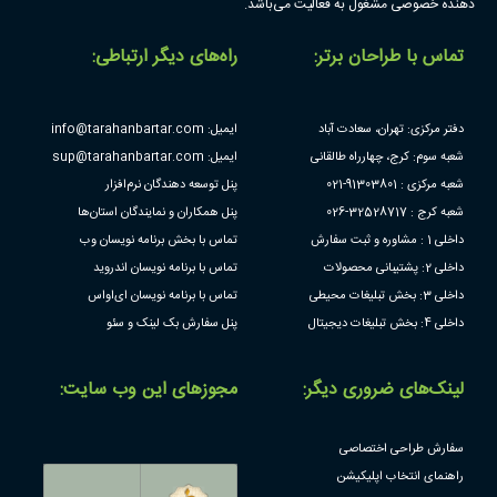
دهنده خصوصی مشغول به فعالیت می‌باشد.
تماس با طراحان برتر:
راه‌های دیگر ارتباطی:
دفتر مرکزی: تهران، سعادت آباد
ایمیل: info@tarahanbartar.com
شعبه سوم: کرج، چهارراه طالقانی
ایمیل: sup@tarahanbartar.com
شعبه مرکزی : 91303801-021
پنل توسعه دهندگان نرم‌افزار
شعبه کرج : 32528717-026
پنل همکاران و نمایندگان استان‌ها
داخلی 1 : مشاوره و ثبت سفارش
تماس با بخش برنامه نویسان وب
داخلی 2: پشتیبانی محصولات
تماس با برنامه نویسان اندروید
داخلی 3: بخش تبلیغات محیطی
تماس با برنامه نویسان ای‌او‌اس
داخلی 4: بخش تبلیغات دیجیتال
پنل سفارش بک لینک و سئو
لینک‌های ضروری دیگر:
مجوز‌های این وب سایت:
سفارش طراحی اختصاصی
راهنمای انتخاب اپلیکیشن