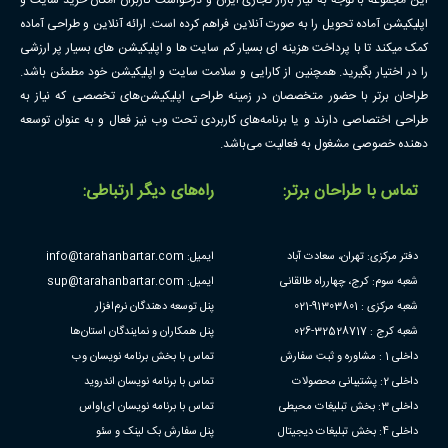
اپلیکیشن آماده تحویل را به صورت آنلاین فراهم کرده است. ارائه آنلاین و طراحی آماده
کمک میکند تا با پرداخت هزینه ای بسیار کم سایت ها و اپلیکیشن های بسیار پر ارزشی
را در اختیار بگیرید. همچنین از کارایی و سلامت سایت و اپلیکیشن خود مطمئن باشد.
طراحان برتر با حضور متخصصان در زمینه طراحی اپلیکیشن‌های تخصصی که نیاز به
طراحی اختصاصی دارند و یا برنامه‌های کاربردی تحت وب نیز فعال و به عنوان توسعه
دهنده خصوصی مشغول به فعالیت می‌باشد.
تماس با طراحان برتر:
راه‌های دیگر ارتباطی:
دفتر مرکزی: تهران، سعادت آباد
ایمیل: info@tarahanbartar.com
شعبه سوم: کرج، چهارراه طالقانی
ایمیل: sup@tarahanbartar.com
شعبه مرکزی : 91303801-021
پنل توسعه دهندگان نرم‌افزار
شعبه کرج : 32528717-026
پنل همکاران و نمایندگان استان‌ها
داخلی 1 : مشاوره و ثبت سفارش
تماس با بخش برنامه نویسان وب
داخلی 2: پشتیبانی محصولات
تماس با برنامه نویسان اندروید
داخلی 3: بخش تبلیغات محیطی
تماس با برنامه نویسان ای‌او‌اس
داخلی 4: بخش تبلیغات دیجیتال
پنل سفارش بک لینک و سئو