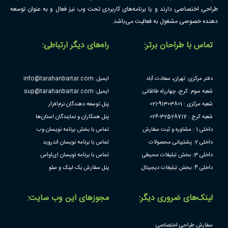
طراحی اختصاصی دارند و یا برنامه‌های کاربردی تحت وب نیز فعال و به عنوان توسعه
دهنده خصوصی مشغول به فعالیت می‌باشد.
تماس با طراحان برتر:
راه‌های دیگر ارتباطی:
دفتر مرکزی: تهران، سعادت آباد
ایمیل: info@tarahanbartar.com
شعبه سوم: کرج، چهارراه طالقانی
ایمیل: sup@tarahanbartar.com
شعبه مرکزی : 91303801-021
پنل توسعه دهندگان نرم‌افزار
شعبه کرج : 32528717-026
پنل همکاران و نمایندگان استان‌ها
داخلی 1 : مشاوره و ثبت سفارش
تماس با بخش برنامه نویسان وب
داخلی 2: پشتیبانی محصولات
تماس با برنامه نویسان اندروید
داخلی 3: بخش تبلیغات محیطی
تماس با برنامه نویسان ای‌او‌اس
داخلی 4: بخش تبلیغات دیجیتال
پنل سفارش بک لینک و سئو
لینک‌های ضروری دیگر:
مجوز‌های این وب سایت:
سفارش طراحی اختصاصی