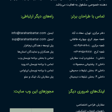
دهنده خصوصی مشغول به فعالیت می‌باشد.
تماس با طراحان برتر:
راه‌های دیگر ارتباطی:
دفتر مرکزی: تهران، سعادت آباد
ایمیل: info@tarahanbartar.com
شعبه سوم: کرج، چهارراه طالقانی
ایمیل: sup@tarahanbartar.com
شعبه مرکزی : 91303801-021
پنل توسعه دهندگان نرم‌افزار
شعبه کرج : 32528717-026
پنل همکاران و نمایندگان استان‌ها
داخلی 1 : مشاوره و ثبت سفارش
تماس با بخش برنامه نویسان وب
داخلی 2: پشتیبانی محصولات
تماس با برنامه نویسان اندروید
داخلی 3: بخش تبلیغات محیطی
تماس با برنامه نویسان ای‌او‌اس
داخلی 4: بخش تبلیغات دیجیتال
پنل سفارش بک لینک و سئو
لینک‌های ضروری دیگر:
مجوز‌های این وب سایت:
سفارش طراحی اختصاصی
راهنمای انتخاب اپلیکیشن