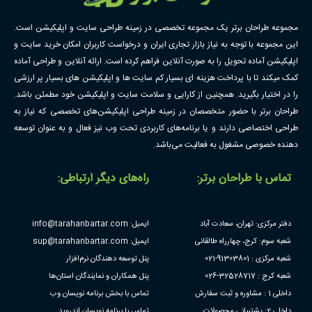
مجموعه طراحان برتر یک مجموعه تخصصی در زمینه طراحی سایت و اپلیکیشن است.
این مجموعه با توجه به نیاز بازار تجاری ایران و درخواست کاربران امکان خرید سایت و
اپلیکیشن آماده تحویل را به صورت آنلاین فراهم کرده است. ارائه آنلاین و طراحی آماده
کمک میکند تا با پرداخت هزینه ای بسیار کم سایت ها و اپلیکیشن های بسیار پر ارزشی
را در اختیار بگیرید. همچنین از کارایی و سلامت سایت و اپلیکیشن خود مطمئن باشد.
طراحان برتر با حضور متخصصان در زمینه طراحی اپلیکیشن‌های تخصصی که نیاز به
طراحی اختصاصی دارند و یا برنامه‌های کاربردی تحت وب نیز فعال و به عنوان توسعه
دهنده خصوصی مشغول به فعالیت می‌باشد.
تماس با طراحان برتر:
راه‌های دیگر ارتباطی:
دفتر مرکزی: تهران، سعادت آباد
ایمیل: info@tarahanbartar.com
شعبه سوم: کرج، چهارراه طالقانی
ایمیل: sup@tarahanbartar.com
شعبه مرکزی : 91303801-021
پنل توسعه دهندگان نرم‌افزار
شعبه کرج : 32528717-026
پنل همکاران و نمایندگان استان‌ها
داخلی 1 : مشاوره و ثبت سفارش
تماس با بخش برنامه نویسان وب
داخلی 2: پشتیبانی محصولات
تماس با برنامه نویسان اندروید