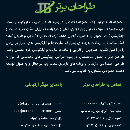
مجموعه طراحان برتر یک مجموعه تخصصی در زمینه طراحی سایت و اپلیکیشن است.
این مجموعه با توجه به نیاز بازار تجاری ایران و درخواست کاربران امکان خرید سایت و
اپلیکیشن آماده تحویل را به صورت آنلاین فراهم کرده است. ارائه آنلاین و طراحی آماده
کمک میکند تا با پرداخت هزینه ای بسیار کم سایت ها و اپلیکیشن های بسیار پر ارزشی
را در اختیار بگیرید. همچنین از کارایی و سلامت سایت و اپلیکیشن خود مطمئن باشد.
طراحان برتر با حضور متخصصان در زمینه طراحی اپلیکیشن‌های تخصصی که نیاز به
طراحی اختصاصی دارند و یا برنامه‌های کاربردی تحت وب نیز فعال و به عنوان توسعه
دهنده خصوصی مشغول به فعالیت می‌باشد.
تماس با طراحان برتر:
راه‌های دیگر ارتباطی:
دفتر مرکزی: تهران، سعادت آباد
ایمیل: info@tarahanbartar.com
شعبه سوم: کرج، چهارراه طالقانی
ایمیل: sup@tarahanbartar.com
شعبه مرکزی : 91303801-021
پنل توسعه دهندگان نرم‌افزار
شعبه کرج : 32528717-026
پنل همکاران و نمایندگان استان‌ها