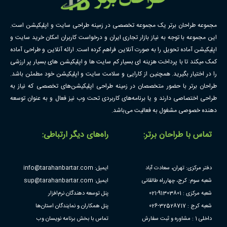
مجموعه طراحان برتر یک مجموعه تخصصی در زمینه طراحی سایت و اپلیکیشن است.
این مجموعه با توجه به نیاز بازار تجاری ایران و درخواست کاربران امکان خرید سایت و
اپلیکیشن آماده تحویل را به صورت آنلاین فراهم کرده است. ارائه آنلاین و طراحی آماده
کمک میکند تا با پرداخت هزینه ای بسیار کم سایت ها و اپلیکیشن های بسیار پر ارزشی
را در اختیار بگیرید. همچنین از کارایی و سلامت سایت و اپلیکیشن خود مطمئن باشد.
طراحان برتر با حضور متخصصان در زمینه طراحی اپلیکیشن‌های تخصصی که نیاز به
طراحی اختصاصی دارند و یا برنامه‌های کاربردی تحت وب نیز فعال و به عنوان توسعه
دهنده خصوصی مشغول به فعالیت می‌باشد.
تماس با طراحان برتر:
راه‌های دیگر ارتباطی:
دفتر مرکزی: تهران، سعادت آباد
ایمیل: info@tarahanbartar.com
شعبه سوم: کرج، چهارراه طالقانی
ایمیل: sup@tarahanbartar.com
شعبه مرکزی : 91303801-021
پنل توسعه دهندگان نرم‌افزار
شعبه کرج : 32528717-026
پنل همکاران و نمایندگان استان‌ها
داخلی 1 : مشاوره و ثبت سفارش
تماس با بخش برنامه نویسان وب