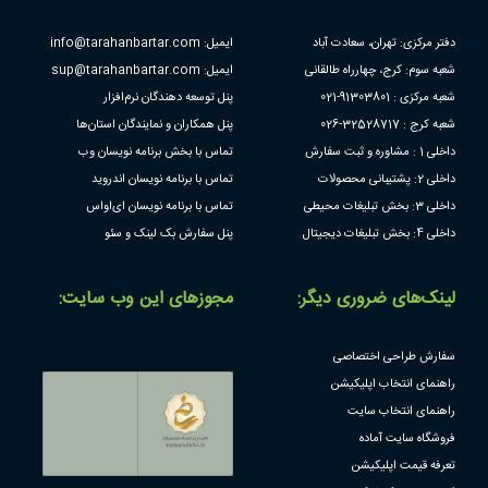
دفتر مرکزی: تهران، سعادت آباد
ایمیل: info@tarahanbartar.com
شعبه سوم: کرج، چهارراه طالقانی
ایمیل: sup@tarahanbartar.com
شعبه مرکزی : 91303801-021
پنل توسعه دهندگان نرم‌افزار
شعبه کرج : 32528717-026
پنل همکاران و نمایندگان استان‌ها
داخلی 1 : مشاوره و ثبت سفارش
تماس با بخش برنامه نویسان وب
داخلی 2: پشتیبانی محصولات
تماس با برنامه نویسان اندروید
داخلی 3: بخش تبلیغات محیطی
تماس با برنامه نویسان ای‌او‌اس
داخلی 4: بخش تبلیغات دیجیتال
پنل سفارش بک لینک و سئو
لینک‌های ضروری دیگر:
مجوز‌های این وب سایت:
سفارش طراحی اختصاصی
راهنمای انتخاب اپلیکیشن
راهنمای انتخاب سایت
فروشگاه سایت آماده
تعرفه قیمت اپلیکیشن